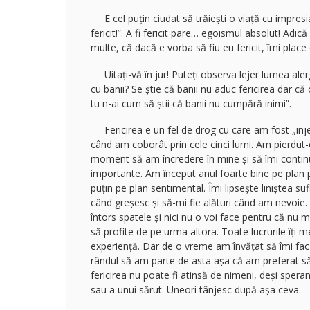
E cel puțin ciudat să trăiești o viață cu impresia
fericit!”. A fi fericit pare… egoismul absolut! Adi
multe, că dacă e vorba să fiu eu fericit, îmi plac
Uitați-vă în jur! Puteți observa lejer lumea al
cu banii? Se știe că banii nu aduc fericirea dar că
tu n-ai cum să știi că banii nu cumpără inimi”.
Fericirea e un fel de drog cu care am fost „injec
când am coborât prin cele cinci lumi. Am pierdut-o
moment să am încredere în mine și să îmi continui
importante. Am început anul foarte bine pe plan p
puțin pe plan sentimental. Îmi lipsește liniștea 
când greșesc și să-mi fie alături când am nevoie
întors spatele și nici nu o voi face pentru că nu 
să profite de pe urma altora. Toate lucrurile îți m
experiență. Dar de o vreme am învățat să îmi fac o
rândul să am parte de asta așa că am preferat să
fericirea nu poate fi atinsă de nimeni, deși speran
sau a unui sărut. Uneori tânjesc după așa ceva.