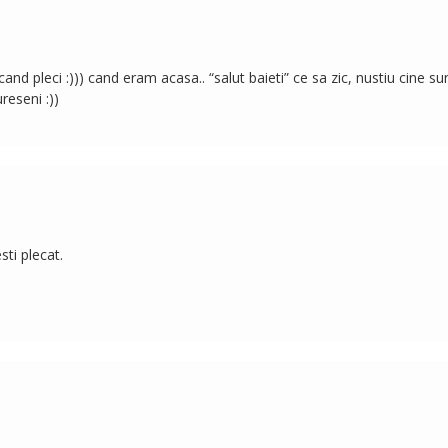
cand pleci :))) cand eram acasa.. “salut baieti” ce sa zic, nustiu cine su
reseni :))
ti plecat.