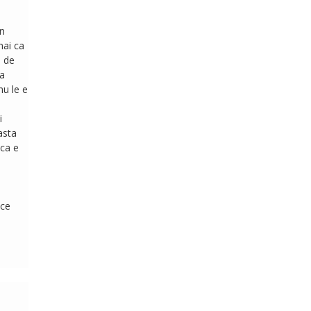
in
mai ca
l de
ea
nu le e
i
asta
 ca e
 ce