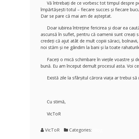
Vă întrebați de ce vorbesc tot timpul despre pers
împărtășești totul – fiecare succes și fiecare buc
Dar se pare că mai am de așteptat.
Doar iubirea întreține fericirea și doar ea caută
ascunsă în suflet, pentru că oamenii sunt creați s
credeți că ajut atât de mult copiii săraci, bolnavii,
noi stăm și ne gândim la bani și la toate rahaturile
Faceți o mică schimbare în viețile voastre și de
bună. Eu am început demult procesul asta. Voi ce
Există zile la sfârșitul cărora viața ar trebui să n
Cu stimă,
VicToR
VicToR
Categories:
Blog