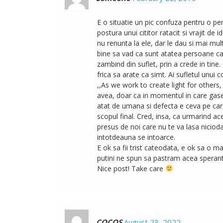
E o situatie un pic confuza pentru o per
postura unui cititor ratacit si vrajit d
nu renunta la ele, dar le dau si mai mult
bine sa vad ca sunt atatea persoane car
zambind din suflet, prin a crede in tine.
frica sa arate ca simt. Ai sufletul unui c
,,As we work to create light for others
avea, doar ca in momentul in care gasest
atat de umana si defecta e ceva pe car
scopul final. Cred, insa, ca urmarind a
presus de noi care nu te va lasa nicioda
intotdeauna se intoarce.
E ok sa fii trist cateodata, e ok sa o 
putini ne spun sa pastram acea speranta
Nice post! Take care
COCOS
August 23, 2022