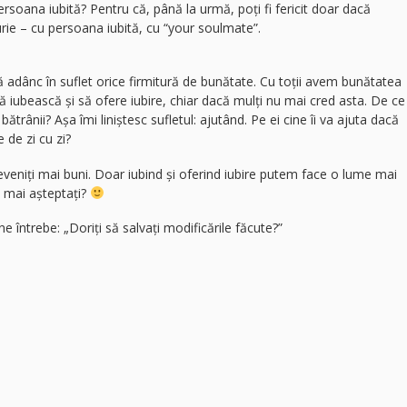
oana iubită? Pentru că, până la urmă, poți fi fericit doar dacă
urie – cu persoana iubită, cu “your soulmate”.
 adânc în suflet orice firmitură de bunătate. Cu toții avem bunătatea
ă iubească și să ofere iubire, chiar dacă mulți nu mai cred asta. De ce
 bătrânii? Așa îmi liniștesc sufletul: ajutând. Pe ei cine îi va ajuta dacă
 de zi cu zi?
veniți mai buni. Doar iubind și oferind iubire putem face o lume mai
 mai așteptați?
e întrebe: „Doriți să salvați modificările făcute?”