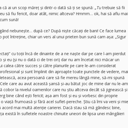
 că ai un scop măreț și dintr-o dată să ți se spună: „
Tu
trebuie să fii
că eu să fiu fericit, doar atât, nimic altceva? Hmmm… ok, hai să aflu mai
e cum sună!
ergând nebunește… după ce? După niște căcați de bani! Ce face lumea
 o pot întreține, chiar un vers al unui prieten bun sună cam așa: „Sigur
tați” cu toții încă de dinainte de a ne naște dar pe care l-am pierdut
 și eu (și nu o dată ci de trei ori) dar nu am încetat nici măcar un
 calea către succes și către planurile pe care le-am considerat
rofesional și sunt împlinit din aproapte toate punctele de vedere, ma
sufletească, acea persoană care să fie mereu lângă mine, să-mi spună
. Cele care au avut această șansă și-au bătut joc de mine dar nu le-am
mă cobor la nivelul oamenilor care nu știu altceva decât să jignească și
erg bine când ești fericit; așa am fost și eu și vorbesc din proprie
 viață frumoasă și fără acel suflet-pereche. Știu că îmi va veni și mi
 acord mai multă atenție carierei. Dacă stau să mă gândesc bine,
ța există în sufletele noastre chinuite uneori de lipsa unei mângâieri