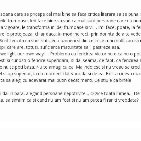
soana care se pricepe cel mai bine sa faca critica literara sa se puna 
e ideile frumoase. Imi face bine sa vad ca mai sunt persoane care nu nu
a vigoare, le transforma in idei frumoase si vii… Imi face, poate, la fe
e le protejeaza, chiar daca, in mod indirect, prin dorinta de a te ved
 Sunt fericita ca sunt suficienti oameni si din ce in ce mai multi carora 
opil care are, totusi, suficienta maturitate sa il pastreze asa.
, we light our own way”… Problema cu fericirea Victor nu e ca nu o pot
i si cunosti o fericire superioara, iti dai seama, de fapt, ca fericirea 
e nu te poti baza. Nu te amagi cu ea. Ma indoiesc si nu vreau sa cred
cel scop superior, la un moment dat vom da si de ea. Exista cineva mai
ta sa alegi cu adevarat mai putin decat meriti. Ce stiu e ca binele
mai dai in bara, alegand persoane nepotrivite… O zice toata lumea… De
, sa simtim ca si cand nu am fost si nu am putea fi raniti vreodata?