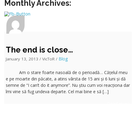
Monthly Archives:
The end is close…
Blog
January 13, 2013 / VicToR /
Am o stare foarte nasoală de o perioadă… Cățelul meu
e pe moarte din păcate, a atins vârsta de 15 ani și 6 luni și dă
semne de “I can’t do it anymore”. Nu știu cum voi reacționa dar
îmi vine să fug undeva departe. Cel mai bine e să […]
Read more