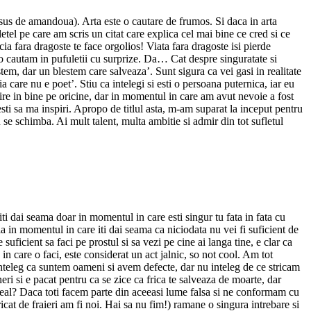
presus de amandoua). Arta este o cautare de frumos. Si daca in arta
tel pe care am scris un citat care explica cel mai bine ce cred si ce
ia fara dragoste te face orgolios! Viata fara dragoste isi pierde
 o cautam in pufuletii cu surprize. Da… Cat despre singuratate si
stem, dar un blestem care salveaza’. Sunt sigura ca vei gasi in realitate
ia care nu e poet’. Stiu ca intelegi si esti o persoana puternica, iar eu
re in bine pe oricine, dar in momentul in care am avut nevoie a fost
ti sa ma inspiri. Apropo de titlul asta, m-am suparat la inceput pentru
 se schimba. Ai mult talent, multa ambitie si admir din tot sufletul
iti dai seama doar in momentul in care esti singur tu fata in fata cu
 in momentul in care iti dai seama ca niciodata nu vei fi suficient de
icient sa faci pe prostul si sa vezi pe cine ai langa tine, e clar ca
n care o faci, este considerat un act jalnic, so not cool. Am tot
eleg ca suntem oameni si avem defecte, dar nu inteleg de ce stricam
si e pacat pentru ca se zice ca frica te salveaza de moarte, dar
 4 real? Daca toti facem parte din aceeasi lume falsa si ne conformam cu
at de fraieri am fi noi. Hai sa nu fim!) ramane o singura intrebare si