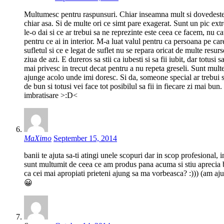
Multumesc pentru raspunsuri. Chiar inseamna mult si dovedeste c
chiar asa. Si de multe ori ce simt pare exagerat. Sunt un pic ex
le-o dai si ce ar trebui sa ne reprezinte este ceea ce facem, nu c
pentru ce ai in interior. M-a luat valul pentru ca persoana pe ca
sufletul si ce e legat de suflet nu se repara oricat de multe resurs
ziua de azi. E dureros sa stii ca iubesti si sa fii iubit, dar totu
mai privesc in trecut decat pentru a nu repeta greseli. Sunt multe 
ajunge acolo unde imi doresc. Si da, someone special ar trebui sa 
de bun si totusi vei face tot posibilul sa fii in fiecare zi mai bu
imbratisare >:D<
MaXimo
September 15, 2014
banii te ajuta sa-ti atingi unele scopuri dar in scop profesional, i
sunt multumit de ceea ce am produs pana acuma si stiu aprecia b
ca cei mai apropiati prieteni ajung sa ma vorbeasca? :))) (am aju
😀