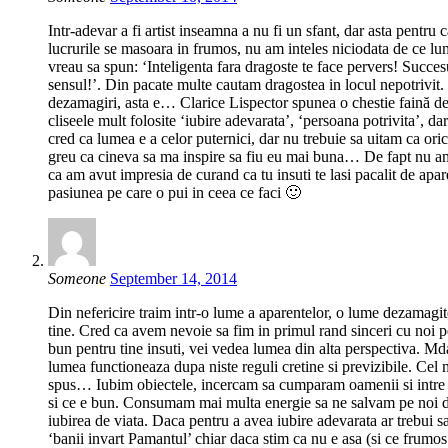
Intr-adevar a fi artist inseamna a nu fi un sfant, dar asta pentru
lucrurile se masoara in frumos, nu am inteles niciodata de ce lum
vreau sa spun: ‘Inteligenta fara dragoste te face pervers! Succesu
sensul!’. Din pacate multe cautam dragostea in locul nepotrivit.
dezamagiri, asta e… Clarice Lispector spunea o chestie faină despr
cliseele mult folosite ‘iubire adevarata’, ‘persoana potrivita’, dar
cred ca lumea e a celor puternici, dar nu trebuie sa uitam ca or
greu ca cineva sa ma inspire sa fiu eu mai buna… De fapt nu am g
ca am avut impresia de curand ca tu insuti te lasi pacalit de apa
pasiunea pe care o pui in ceea ce faci 🙂
Someone
September 14, 2014
Din nefericire traim intr-o lume a aparentelor, o lume dezamagitor 
tine. Cred ca avem nevoie sa fim in primul rand sinceri cu noi p
bun pentru tine insuti, vei vedea lumea din alta perspectiva. Md
lumea functioneaza dupa niste reguli cretine si previzibile. Cel m
spus… Iubim obiectele, incercam sa cumparam oamenii si intre 
si ce e bun. Consumam mai multa energie sa ne salvam pe noi de 
iubirea de viata. Daca pentru a avea iubire adevarata ar trebui s
‘banii invart Pamantul’ chiar daca stim ca nu e asa (si ce frumo