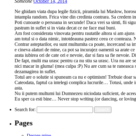
Someone
October 14, 2014
Ne ghidam viata dupa legile fizicii, piramida lui Maslow, horosc
intampla random. Frica vine din credinta contrara. Sa credem in ce
Poti cunoaste o persoana in secunde! Daca vrei sa simti, fii sigu
pastram in suflet si in viata decat ce ne face mai buni.
Am fost considerata vinovata pentru rautatile altora si am ajuns s
am totul si o data nimic, intotdeauna pastrez ceea ce conteaza. Nu 
Contrar asteptarilor, eu sunt multumita ca poate, incercand sa imi
e cineva alaturi de mine, ca pot sa incurajez oamenii sa arate c
arata iubirea ori de cate ori e nevoie, dar si fara sa fie nevoie. 
De fapt, multi ma urasc pentru ca nu stiu sa urasc. Ura nu are sen
nici macar in gluma! (mea culpa :P) Nu are cum sa te raneasca sau 
dezamagirea in suflet.
Totul are o solutie si spuneam ca nu e optimism! Trebuie doar sa
Cateodata, faptul ca intelegi complica lucrurile… Totusi, unde inc
asta.
Nu ii putem multumi lui Dumnezeu niciodata suficient, de aceea tre
Eu sper ca esti bine… Never stop writing (or dancing, or loving
Search for:
Pages
Despre mine