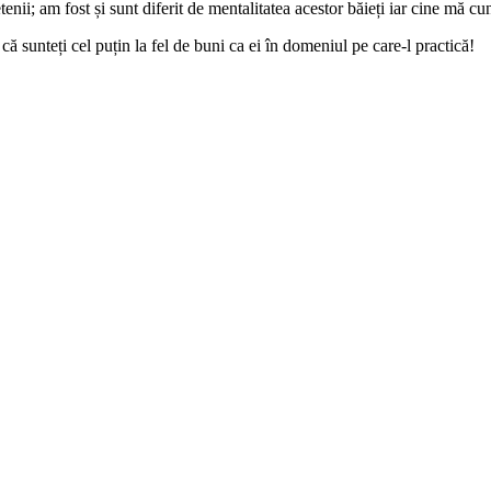
etenii; am fost și sunt diferit de mentalitatea acestor băieți iar cine mă c
că sunteți cel puțin la fel de buni ca ei în domeniul pe care-l practică!