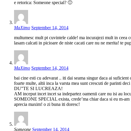
e retorica: Someone special? 🙁
MaXimo
September 14, 2014
multumesc mult pt cuvintele calde! ma incurajezi mult in ceea ce
lasam calcati in picioare de niste cacati care nu ne merita! te pup 
MaXimo
September 14, 2014
bai cine esti cu adevarat .. iti dai seama singur daca ai suficie
foarte multe, altii inca la varsta mea sunt crescuti de parinti deci
DU”TE SI LUCREAZA!
AM inceput incet incet sa indepartez oamenii care nu isi au loc
SOMEONE SPECIAL exista, crede’ma chiar daca si eu m-am grabit
aprecia maxim! o zi buna iti doresc!
Someone
September 14, 2014