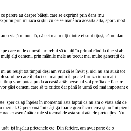
ce părere au despre băieții care se exprimă prin dans (nu
 exprimi prin muzică și știu cu ce se mănâncă această artă, sport, mod
 o viață minunată, că cei mai mulți dintre ei sunt fițoși, că nu dau
 care nu le cunoști; ar trebui să te uiți în primul rând la tine și abia
 mulți alți oameni, prin mâinile mele au trecut mai multe generații de
au reușit tot timpul deși am vrut să le învăț și nici nu am auzit tot
sorul pe care îl placi cel mai puțin îți poate furniza informații
cât timp vom putea preda această artă; personal voi profita de fiecare
 vor găsi oameni care să te critice dar până la urmă cel mai important e
e, sper că ați înțeles în momentul ăsta faptul că nu am o viață atât de
u meritat. O persoană îmi câștigă foarte greu încrederea și nu îmi pierd
 caracter asemănător mie și tocmai de asta sunt atât de pretențios. Nu
ât, își înșelau prietenele etc. Din fericire, am avut parte de o