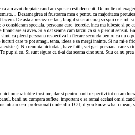
a am avut dreptate cand am spus ca esti deosebit. De multe ori exagerez
tremista… Dezamagirea si frustrarea mea e pentru ca majoritatea pretuies
at facem. De asta apreciez ce faci, blogul si ca ai curaj sa spui ce simti 
re o consideram speciala, persoana care, teoretic, inca ma iubeste si pe c
e financiare ai avea. Si-a dat seama cam tarziu ca si-a pierdut sensul. Bani
si sa simti ca pierzi persoana respectiva in fiecare secunda pentru ca nu o
lucruri care te pot amagi, tenta, ideea e sa mergi inainte. Si nu mi-e fric
existe :). Nu renunta niciodata, have faith, vei gasi persoana care sa te f
n. Te pup si eu. Si sunt sigura ca ti-ai dat seama cine sunt. Stiu ca nu prea
n nici un caz iubire trust me, dar si pentru banii respectivi tot eu am lucr
anul, banii nu cumpara suflete, important e sa ramai acelasi om si can
ns intr-un cerc profesional) unde aflu TOT, if you know what i mean, si a