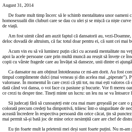
August 31, 2014
De foarte mult timp încerc să le schimb mentalitatea unor oameni care
homosexualii din cluburi care se dau cu ulei și se mișcă ca niște curve
de viață.
Am fost uimit când am auzit faptul că dansatorii au, vezi-Doamne, sute
deloc dovadă de altruism, că fac totul doar pentru ei, că sunt cei mai b
Acum vin eu să vă luminez puțin căci cu această mentalitate nu veți ajun
apoi la acele persoane care prin multă muncă au reușit să învețe ce îns
copii cu vârste fragede care au învățat să danseze, unii dintre ei ajung
Ca dansator nu am obținut întotdeauna ce mi-am dorit. Au fost competiț
timpul complimente dulci (mai veneau și din acelea mai „piperate”). Pro
valoroase. În momentul în care crezi că știi tot, nu mai ești valoros că
dată când voi dansa, o voi face cu pasiune și bucurie. Vor fi mereu oam
ce crezi tu despre tine. Tineți minte un lucru: un leu nu se va întoarce 
Să judecați fără să cunoașteți este cea mai mare greșeală pe care o put
colorată precum credeți ba dimpotrivă, trăiesc într-o singurătate de ne
această încredere în respectiva persoană din orice căcat, țin să puncte
mai permit să-și bată joc de mine orice nesimțită care are chef de distr
Eu țin foarte mult la prietenii mei deși sunt foarte puțini. Nu m-am pu