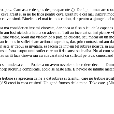
oape… Cam asta e de spus despre aparente :)). De fapt, lumea are o oran
va gresit si sa ne fie frica pentru ceva gresit nu e cel mai inspirat mod 
r ca vei simti. Binele e cel mai frumos cadou, dar pentru a ajunge la el 
a ma consider eu insami vinovata, dar daca ar fi sa o iau de la capat as f
am fost niciodata iubita cu adevarat. Toti au incercat sa imi picteze visel
 fure visele, le-au dat viselor lor o pata de culoare, sau macar au un inc
e au frumos in suflet si am actionat capricios, dar, prin contrast, mi-am
Din asta ar trebui sa invatam, sa facem ca intr-un fel iubirea noastra sa aj
s si forta asupra unui suflet care nu ii da sansa sa le aiba. Nu ai cum sa 
sa iti faca cineva rau cu adevarat nici cu sufletul pe tava, cunoscand tot
 stii unde sa cauti. Poate ca nu avem nevoie de incredere decat in Dumne
ep lucrurile complicate, acolo se naste arta. E nevoie de intuitie metafizi
buie sa apreciem ca ne-a dat iubirea si talentul, care nu trebuie irosite-
)! Si crezi in ceea ce simti! Un gand frumos de la mine. Take care. (Ali