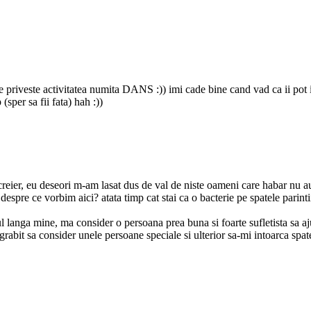
 priveste activitatea numita DANS :)) imi cade bine cand vad ca ii pot in
(sper sa fii fata) hah :))
nt creier, eu deseori m-am lasat dus de val de niste oameni care habar nu 
 despre ce vorbim aici? atata timp cat stai ca o bacterie pe spatele parinti
ul langa mine, ma consider o persoana prea buna si foarte sufletista sa
 sa consider unele persoane speciale si ulterior sa-mi intoarca spatel