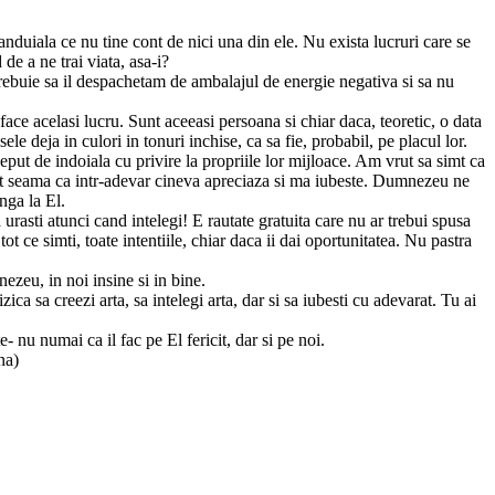
duiala ce nu tine cont de nici una din ele. Nu exista lucruri care se
de a ne trai viata, asa-i?
trebuie sa il despachetam de ambalajul de energie negativa si sa nu
ace acelasi lucru. Sunt aceeasi persoana si chiar daca, teoretic, o data
e deja in culori in tonuri inchise, ca sa fie, probabil, pe placul lor.
eput de indoiala cu privire la propriile lor mijloace. Am vrut sa simt ca
 dat seama ca intr-adevar cineva apreciaza si ma iubeste. Dumnezeu ne
unga la El.
urasti atunci cand intelegi! E rautate gratuita care nu ar trebui spusa
 ce simti, toate intentiile, chiar daca ii dai oportunitatea. Nu pastra
zeu, in noi insine si in bine.
ca sa creezi arta, sa intelegi arta, dar si sa iubesti cu adevarat. Tu ai
 nu numai ca il fac pe El fericit, dar si pe noi.
na)