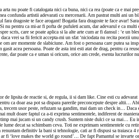
 ca arta nu poate fi catalogata nici ca buna, nici ca rea (poate ca e mai 
ea confunda artistii adevarati cu mercenarii. Am pastrat multi ani un bile
l fara dragoste te face arogant! Bogatia fara dragoste te face avar! Sarac
 Si nu pentru ca mi-ar fi pofta de pufuleti acum, dar adevarul e ca multi
e scris, care se poate aplica si la alte arte cum ar fi dansul : ‘e un ble
 daca vrei sa fii fericit accepta-mi un sfat ‘niciodata nu recita poezii unu
ice om are momente de slabiciune. Am fost o persoana care putea sa inspi
asit acea persoana. Poate de asta imi esti atat de drag, pentru ca reuses
rente, dar poate ca e uman si oricum, orice am crede, esenta lucrurilor nu
de lipsita de reactie si, de regula, ii si dam like. Cine esti cu adevarat 
entru ca doar asa pot sa dispara parerile preconcepute despre altii… Abia
a, trecem usor peste, refuzam sa gandim, mai dam un check in… Daca e suf
ai mult doare faptul ca a-ti exprima sentimentele, indiferent de maniera i
timp mai jucam si un candy crush. Suntem niste dulci ce sa mai… Eu int
lume decat sa schimbam ceva. Toti ne exprimam sentimentele cu retineri 
a renuntam definitiv la bani si tehnologie, cati ar fi dispusi sa traiasca
s ar fi ‘love makes the world go round’… De fapt Pamantul se invarte oric