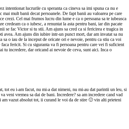
 intentionat lucrurile cu speranta ca cineva sa imi spuna ca nu e
c mai mult banii decat persoanele. De fapt banii au valoarea pe care
si ce crezi. Cel mai frumos lucru din lume e ca o persoana sa te iubeasca
are credeam ca o iubesc, a renuntat la asta pentru bani, iar din pacate
i se fac Victor si tu stii. Am ajuns sa cred ca si fericirea e tragica in
 poti avea. Am ajuns din iubire intr-un punct mort, dar am invatat sa nu
a sa o iau de la inceput de oricate ori e nevoie, pentru ca stiu ca voi
aca fericit. Si cu siguranta va fi persoana pentru care vei fi suficient
 ai tu incredere, dar oricand ai nevoie de ceva, sunt aici. Inca o
at, tot eu i-am facut, nu mi-a dat nimeni, nu mi-au dat parintii un leu, si
d va veni vremea sa dai de bani. Incredere? sa am incredere cand vad
m vazut absolut tot, ii curand le voi da de stire 🙂 vin alti prieteni