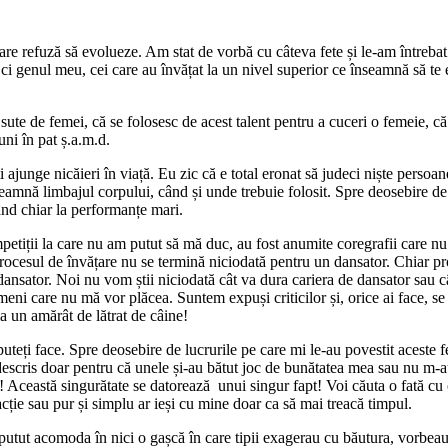
 refuză să evolueze. Am stat de vorbă cu câteva fete și le-am întrebat 
 ci genul meu, cei care au învățat la un nivel superior ce înseamnă să te
 de femei, că se folosesc de acest talent pentru a cuceri o femeie, că au
uni în pat ș.a.m.d.
ge nicăieri în viață. Eu zic că e total eronat să judeci niște persoane pe
eamnă limbajul corpului, când și unde trebuie folosit. Spre deosebire de
ând chiar la performanțe mari.
ii la care nu am putut să mă duc, au fost anumite coregrafii care nu mi-
cesul de învățare nu se termină niciodată pentru un dansator. Chiar profe
 dansator. Noi nu vom știi niciodată cât va dura cariera de dansator sau 
eni care nu mă vor plăcea. Suntem expuși criticilor și, orice ai face, se
la un amărât de lătrat de câine!
eți face. Spre deosebire de lucrurile pe care mi le-au povestit aceste fet
descris doar pentru că unele și-au bătut joc de bunătatea mea sau nu m-a
z! Această singurătate se datorează unui singur fapt! Voi căuta o fată cu
acție sau pur și simplu ar ieși cu mine doar ca să mai treacă timpul.
tut acomoda în nici o gașcă în care tipii exagerau cu băutura, vorbeau ur