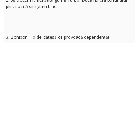
plin, nu mă simțeam bine.
3. Bonibon – o delicatesă ce provoacă dependență!
4. Acest căluț pe care l-am avut când eram mic. Nu știu dacă
ați avut așa ceva dar în mod normal trebuie să vi-l amintiți. Și la
cămin îmi amintesc că l-am avut. Era și Adrian Funk cu mine pe
acolo, era boss între cei mici. :)))
5. Primul meu pistol cu apă? Acest elefănțel mirific! Aveam în
jur de trei în buzunar când ieșeam la “action”!