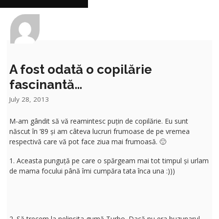
A fost odată o copilărie
fascinantă…
July 28, 2013
M-am gândit să vă reamintesc puțin de copilărie. Eu sunt
născut în ’89 și am câteva lucruri frumoase de pe vremea
respectivă care vă pot face ziua mai frumoasă. 🙂
1. Aceasta punguță pe care o spărgeam mai tot timpul și urlam
de mama focului până îmi cumpăra tata înca una :)))
2. Să trecem la nelipsita gumă Turbo. Dacă nu era buzunarul